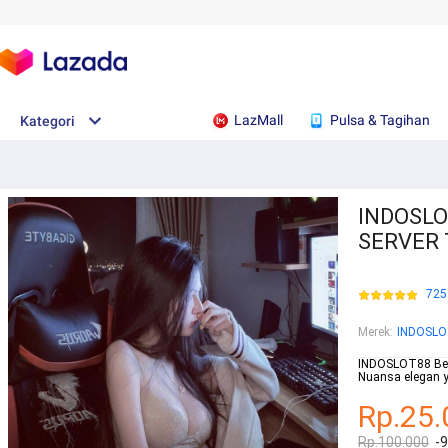
LazMall
Pulsa & Tagihan
Kategori
INDOSLO
SERVER 
725
Merek
:
INDOSL
INDOSLOT88 Ber
Nuansa elegan ya
Rp.25.
Rp.100.000
-