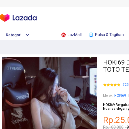
LazMall
Pulsa & Tagihan
Kategori
HOKI69 
TOTO TE
725
Merek
:
HOKI69
HOKI69 Bergabun
Nuansa elegan ya
Rp.25.
Rp.100.000
-