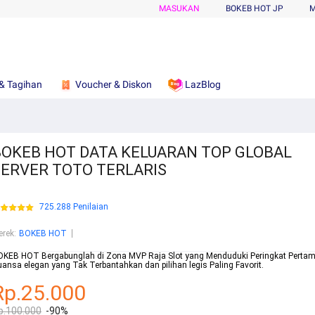
MASUKAN
BOKEB HOT JP
M
& Tagihan
Voucher & Diskon
LazBlog
BOKEB HOT DATA KELUARAN TOP GLOBAL
SERVER TOTO TERLARIS
725.288 Penilaian
erek
:
BOKEB HOT
OKEB HOT Bergabunglah di Zona MVP Raja Slot yang Menduduki Peringkat Pertam
ansa elegan yang Tak Terbantahkan dan pilihan legis Paling Favorit.
Rp.25.000
p.100.000
-90%