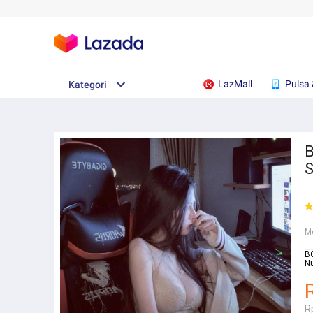
LazMall
Pulsa 
Kategori
M
B
Nu
R