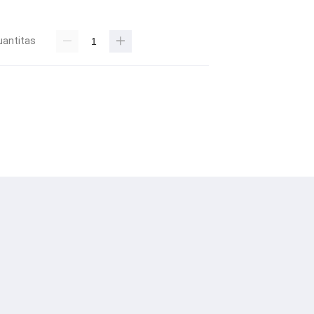
uantitas